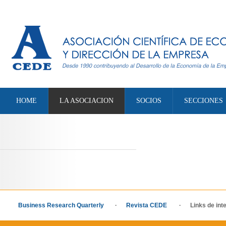
HOME
LA ASOCIACION
SOCIOS
SECCIONES
Business Research Quarterly
·
Revista CEDE
· Links de int