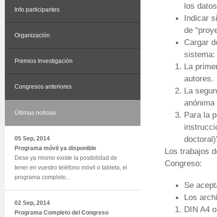
los datos
Info participantes
Indicar s
de “proye
Organización
Cargar do
sistema:
Premios Investigación
La primer
autores.
Congresos anteriores
La segun
anónima 
Últimas noticias
Para la p
instrucci
doctoral)
05 Sep, 2014
Programa móvil ya disponible
Los trabajos d
Dese ya mismo existe la posibilidad de
Congreso:
tener en vuestro teléfono móvil o tableta, el
programa completo...
Se acepta
Los arch
02 Sep, 2014
DIN A4 or
Programa Completo del Congreso