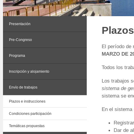
Presentación
Plazos
Pre-Congreso
El período de 
MARZO DE 2
Programa
Todos los tra
Inscripción y alojamiento
Los trabajos s
Envío de trabajos
sistema de g
sistema se en
Plazos e instrucciones
En el sistema
Condiciones participación
Registra
Temáticas propuestas
Dar de a