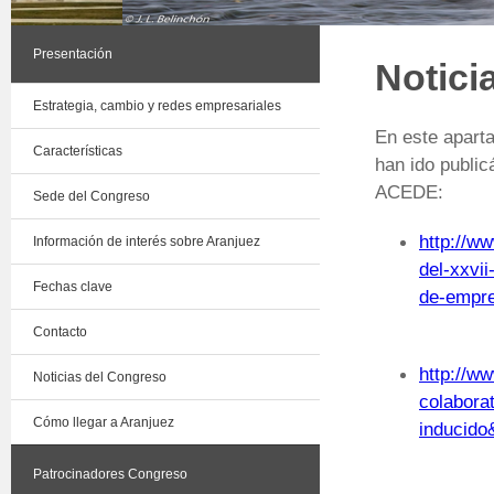
Presentación
Notici
Estrategia, cambio y redes empresariales
En este aparta
Características
han ido publi
ACEDE:
Sede del Congreso
http://ww
Información de interés sobre Aranjuez
del-xxvi
Fechas clave
de-empr
Contacto
http://w
Noticias del Congreso
colabora
Cómo llegar a Aranjuez
inducid
Patrocinadores Congreso