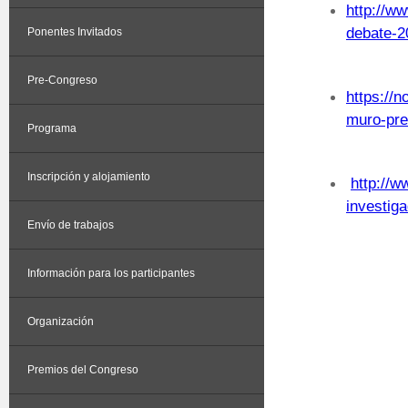
http://ww
de
bate-2
Ponentes Invitados
Pre-Congreso
https://
muro-pre
Programa
Inscripción y alojamiento
http://w
investig
Envío de trabajos
Información para los participantes
Organización
Premios del Congreso