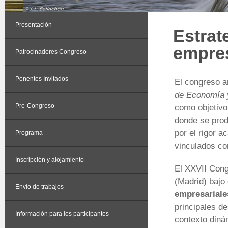
Presentación
Estrat
empres
Patrocinadores Congreso
Ponentes Invitados
El congreso a
de Economía 
Pre-Congreso
como objetivo
donde se prod
por el rigor a
Programa
vinculados co
Inscripción y alojamiento
El XXVII Con
(Madrid) bajo
Envío de trabajos
empresariale
principales d
Información para los participantes
contexto diná