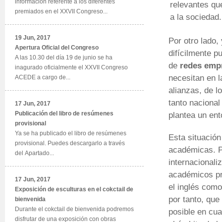
información referente a los diferentes
relevantes qu
premiados en el XXVII Congreso...
a la sociedad.
19 Jun, 2017
Por otro lado,
Apertura Oficial del Congreso
difícilmente p
A las 10.30 del día 19 de junio se ha
de
redes empr
inagurado oficialmente el XXVII Congreso
necesitan en l
ACEDE a cargo de...
alianzas, de l
tanto nacional
17 Jun, 2017
Publicación del libro de resúmenes
plantea un ent
provisional
Ya se ha publicado el libro de resúmenes
Esta situación
provisional. Puedes descargarlo a través
académicas. P
del Apartado...
internacionali
académicos pr
17 Jun, 2017
el inglés como
Exposición de esculturas en el cokctail de
por tanto, que
bienvenida
Durante el cokctail de bienvenida podremos
posible en cua
disfrutar de una exposición con obras