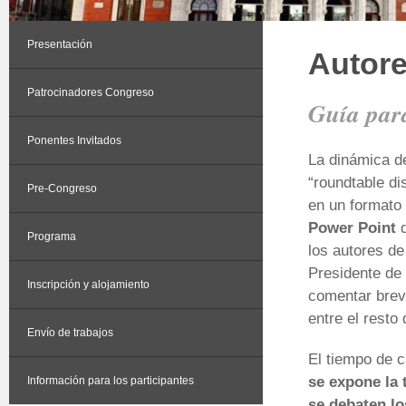
Presentación
Autore
Patrocinadores Congreso
Guía para
Ponentes Invitados
La dinámica de
“roundtable di
Pre-Congreso
en un formato
Power Point
d
Programa
los autores de
Presidente de
Inscripción y alojamiento
comentar brev
entre el resto
Envío de trabajos
El tiempo de 
se expone la 
Información para los participantes
se debaten lo