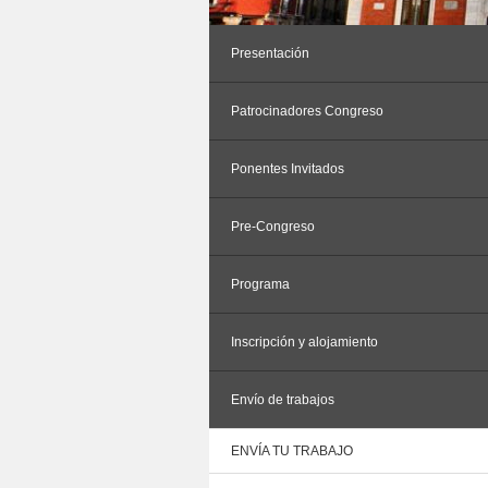
Presentación
Patrocinadores Congreso
Ponentes Invitados
Pre-Congreso
Programa
Inscripción y alojamiento
Envío de trabajos
ENVÍA TU TRABAJO