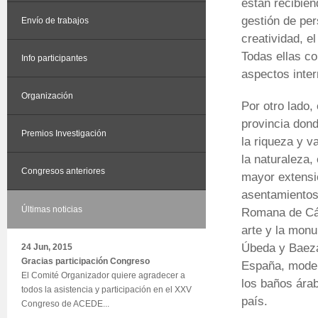
están recibien
gestión de per
Envío de trabajos
creatividad, el
Todas ellas co
Info participantes
aspectos inter
Organización
Por otro lado,
provincia don
Premios Investigación
la riqueza y v
la naturaleza, 
Congresos anteriores
mayor extensi
asentamientos 
Últimas noticias
Romana de Cás
arte y la mon
Úbeda y Baeza
24 Jun, 2015
Gracias participación Congreso
España, model
El Comité Organizador quiere agradecer a
los baños ára
todos la asistencia y participación en el XXV
país.
Congreso de ACEDE...