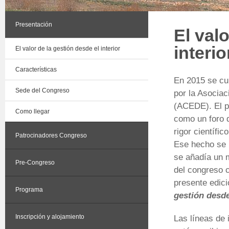
Presentación
El val
interio
El valor de la gestión desde el interior
Características
En 2015 se cu
Sede del Congreso
por la Asocia
(ACEDE). El pe
Como llegar
como un foro d
rigor científi
Patrocinadores Congreso
Ese hecho se 
se añadía un m
Pre-Congreso
del congreso c
presente edici
Programa
gestión desde 
Inscripción y alojamiento
Las líneas de