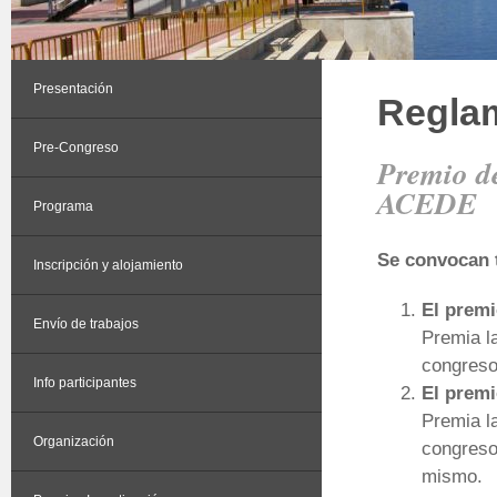
Presentación
Regla
Pre-Congreso
Premio d
ACEDE
Programa
Se convocan t
Inscripción y alojamiento
El prem
Envío de trabajos
Premia l
congreso
Info participantes
El premi
Premia l
Organización
congreso
mismo.