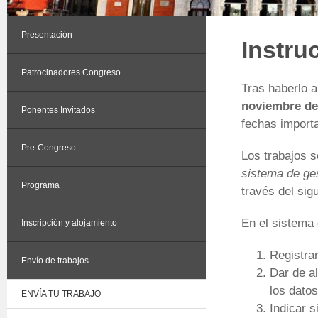
Presentación
Instru
Patrocinadores Congreso
Tras haberlo a
noviembre de 
Ponentes Invitados
fechas import
Pre-Congreso
Los trabajos s
sistema de g
Programa
través del sig
En el sistema
Inscripción y alojamiento
Registra
Envío de trabajos
Dar de a
los datos
ENVÍA TU TRABAJO
Indicar s