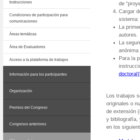
Instrucciones
de “proye
Cargar do
Condiciones de participación para
sistema:
comunicaciones
La primer
autores.
Áreas temáticas
La segun
Área de Evaluadores
anónima 
Para la p
Acceso a la plataforma de trabajos
instrucc
doctoral)
Información para los participantes
Organización
Los trabajos s
originales o n
Premios del Congreso
de extensión (
y bibliografía
Congresos anteriores
en los siguien