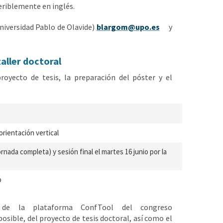
feriblemente en inglés.
niversidad Pablo de Olavide)
blargom@upo.es
y
aller doctoral
royecto de tesis, la preparación del póster y el
rientación vertical
rnada completa) y sesión final el martes 16 junio por la
o
de la plataforma ConfTool del congreso
posible, del proyecto de tesis doctoral, así como el