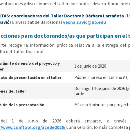
sentaciones y discusiones del taller doctoral se desarrollarán pre
TAS:
coordinadoras del Taller Doctoral: Bárbara Larrañeta
(U
avić
(Universitat de Barcelona)
vesna.savic@ub.edu
cciones para doctorandos/as que participan en el t
rte recoge la información práctica relativa a la entrega del p
lo del Taller Doctoral.
 límite de envío del proyecto y
1 de junio de 2026
er
Póster impreso en tamaño A1, o
ato de presentación en el taller
Domingo 14 de junio de 2026 (jo
nes del taller
tarde
Máximo 5 minutos por proyect
ción de la presentación
 del 1 de junio de 2026 deberá enviarse, a través 
//www.conftool.org/acede2026/
), una versión, lo más completa 