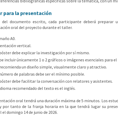
eferencias bibliográficas específicas sobre la temática, con un mí
r para la presentación
 del documento escrito, cada participante deberá preparar u
ación oral del proyecto durante el taller.
maño A0.
entación vertical.
póster debe explicar la investigación por sí mismo.
e incluir únicamente 1 o 2 gráficos o imágenes esenciales para el
recomienda un diseño simple, visualmente claro y atractivo.
número de palabras debe ser el mínimo posible.
póster debe facilitar la conversación con relatores y asistentes.
idioma recomendado del texto es el inglés.
entación oral tendrá una duración máxima de 5 minutos. Los estu
y por tanto de la franja horaria en la que tendrá lugar su prese
l el domingo 14 de junio de 2026.