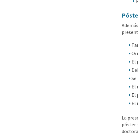
R
Póste
Además
present
Ta
Ori
El 
Deb
Se 
El 
El 
El 
La pres
póster 
doctora