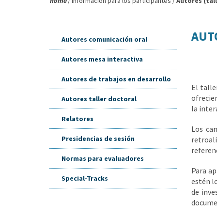
home
/ información para los participantes /
Autores (tal
AUT
Autores comunicación oral
Autores mesa interactiva
Autores de trabajos en desarrollo
El tall
ofrecie
Autores taller doctoral
la inte
Relatores
Los can
Presidencias de sesión
retroal
referenc
Normas para evaluadores
Para ap
Special-Tracks
estén l
de inve
docume