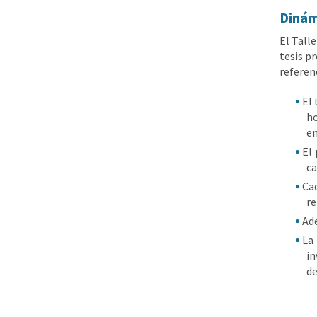
Dinám
El Tall
tesis p
referen
El 
ho
en
El 
ca
Ca
re
Ade
La
in
de