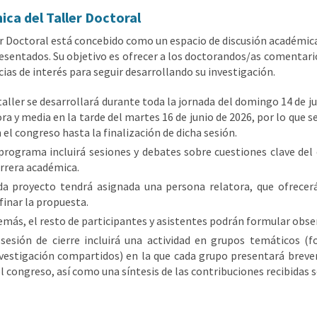
ica del Taller Doctoral
er Doctoral está concebido como un espacio de discusión académica
resentados. Su objetivo es ofrecer a los doctorandos/as comentario
cias de interés para seguir desarrollando su investigación.
taller se desarrollará durante toda la jornada del domingo 14 de ju
ra y media en la tarde del martes 16 de junio de 2026, por lo que 
 el congreso hasta la finalización de dicha sesión.
programa incluirá sesiones y debates sobre cuestiones clave del 
rrera académica.
da proyecto tendrá asignada una persona relatora, que ofrecerá
finar la propuesta.
más, el resto de participantes y asistentes podrán formular obser
 sesión de cierre incluirá una actividad en grupos temáticos 
vestigación compartidos) en la que cada grupo presentará breve
l congreso, así como una síntesis de las contribuciones recibidas 