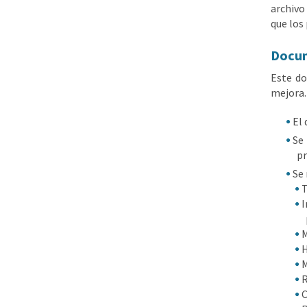
archivo
que los
Docum
Este do
mejora.
El 
Se
pr
Se 
T
I
M
H
M
R
C