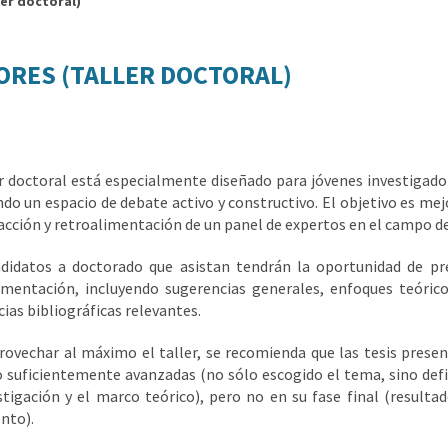
ler doctoral)
ORES (TALLER DOCTORAL)
er doctoral está especialmente diseñado para jóvenes investigador
ndo un espacio de debate activo y constructivo. El objetivo es mejo
racción y retroalimentación de un panel de expertos en el campo d
didatos a doctorado que asistan tendrán la oportunidad de pre
imentación, incluyendo sugerencias generales, enfoques teórico
ias bibliográficas relevantes.
rovechar al máximo el taller, se recomienda que las tesis presen
o suficientemente avanzadas (no sólo escogido el tema, sino defini
stigación y el marco teórico), pero no en su fase final (resulta
nto).