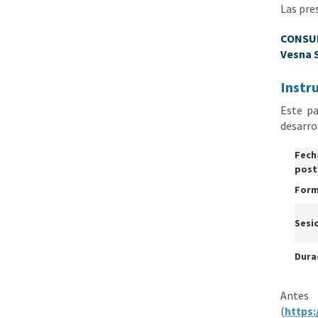
Las pre
CONSUL
Vesna S
Instru
Este pa
desarrol
Fecha
post
Form
Sesio
Dura
Antes
(
https: