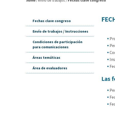
home
/ envío de trabajos /
Fechas clave congreso
FEC
Fechas clave congreso
Envío de trabajos / Instrucciones
Pro
Condiciones de participación
Per
para comunicaciones
Co
Áreas temáticas
Ins
Fec
Área de evaluadores
Las f
Per
Fec
Fec