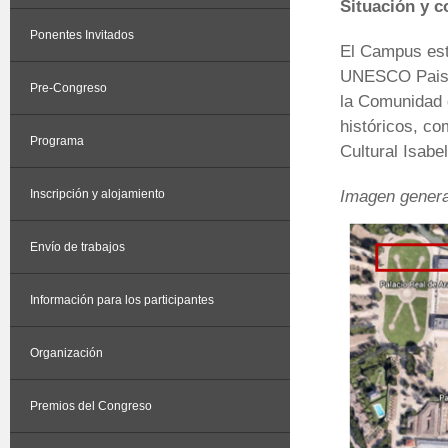
Situación y 
Ponentes Invitados
El Campus está
UNESCO Paisaj
Pre-Congreso
la Comunidad d
históricos, co
Programa
Cultural Isabe
Imagen general
Inscripción y alojamiento
Envío de trabajos
Información para los participantes
Organización
Premios del Congreso